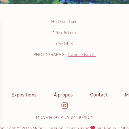
Huile sur toile
120 x 80 cm
CRÉDITS
PHOTOGRAPHIE :
Isabelle Faivre
Expositions
À propos
Contact
M
MDA 41939 • ADAGP 1307804
opyright © 2026 Muriel Chazalon | Conçu avec
par Bonjour Albe