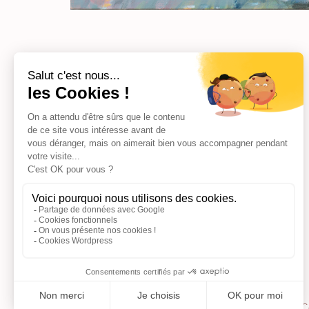
Muriel Chazalon
Peinture
Estampes
C