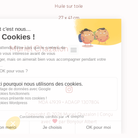
Huile sur toile
27 x 41 cm
Muriel Chazalon
MDA 41939 • ADAGP 1307804
Copyright © 2026 Muriel Chazalon | Conçu
avec
par Bonjour Albert