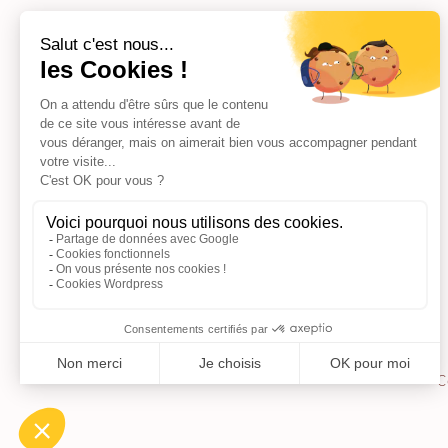
Muriel Chazalon
Peinture
Estampes
C