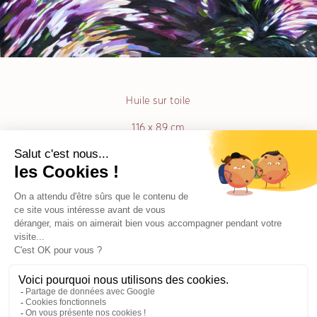
Huile sur toile
116 x 89 cm
Muriel Chazalon
MDA 41939 • ADAGP 1307804