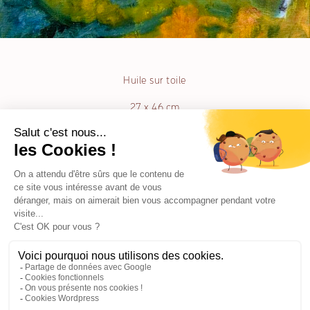
Huile sur toile
27 x 46 cm
Muriel Chazalon
MDA 41939 • ADAGP 1307804